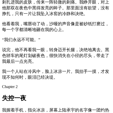
刺扎进我的皮肤，传来一阵轻微的刺痛。我睁开眼，对上
他那双在夜色中黑得发亮的眸子。那里面没有欲望，没有
挣扎，只有一片让我坠入冰窖的冷静和决绝。
他看着我，嘴唇动了动，沙哑的声音像是被砂纸打磨过，
每一个字都清晰地砸在我的心上。
“我们永远不可能。”
说完，他不再看我一眼，转身迈开长腿，决绝地离去。黑
色轿车的尾灯划破夜色，很快消失在小径的尽头，带走了
我最后一点光亮。
我一个人站在冷风中，脸上冰凉一片。我抬手一摸，才发
现不知何时，眼泪已经决堤。
Chapter
2
失控一夜
我握着手机，指尖冰凉，屏幕上陆承宇的名字像一团灼热