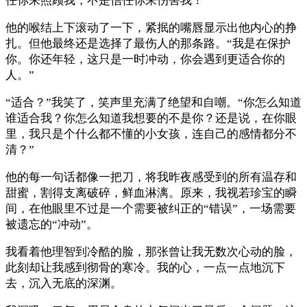
任你来照顾我，不是信任你来伤害我！”
他的喉结上下滚动了一下，紧抿的嘴唇显示出他内心的挣
扎。但他最终还是选择了最伤人的那条路。“我是在保护
你。你还年轻，这只是一时冲动，你会遇到更适合你的
人。”
“适合？”我笑了，笑声里充满了绝望和自嘲。“你怎么知道
谁适合我？你怎么知道我想要的不是你？还是说，在你眼
里，我只是个什么都不懂的小女孩，连自己的感情都分不
清？”
他的每一句话都像一把刀，将我昨夜感受到的所有温存和
甜蜜，割得支离破碎，鲜血淋漓。原来，我视若珍宝的瞬
间，在他眼里不过是一个需要被纠正的“错误”，一场需要
被遗忘的“冲动”。
我看着他理智到冷酷的脸，那张曾让我无数次心动的脸，
此刻却让我感到彻骨的寒冷。我的心，一点一点地沉下
去，沉入无底的深渊。