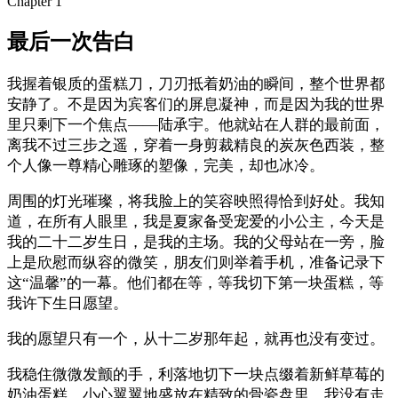
Chapter
1
最后一次告白
我握着银质的蛋糕刀，刀刃抵着奶油的瞬间，整个世界都
安静了。不是因为宾客们的屏息凝神，而是因为我的世界
里只剩下一个焦点——陆承宇。他就站在人群的最前面，
离我不过三步之遥，穿着一身剪裁精良的炭灰色西装，整
个人像一尊精心雕琢的塑像，完美，却也冰冷。
周围的灯光璀璨，将我脸上的笑容映照得恰到好处。我知
道，在所有人眼里，我是夏家备受宠爱的小公主，今天是
我的二十二岁生日，是我的主场。我的父母站在一旁，脸
上是欣慰而纵容的微笑，朋友们则举着手机，准备记录下
这“温馨”的一幕。他们都在等，等我切下第一块蛋糕，等
我许下生日愿望。
我的愿望只有一个，从十二岁那年起，就再也没有变过。
我稳住微微发颤的手，利落地切下一块点缀着新鲜草莓的
奶油蛋糕，小心翼翼地盛放在精致的骨瓷盘里。我没有走