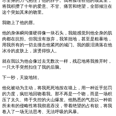
尽全身的力气抱住了他的脖子。我将脸埋在他的颈窝里，
将我积攒了十年的爱意、不甘、痛苦和绝望，全部倾注在
这个突如其来的吻里。
我吻上了他的唇。
他的身体瞬间僵硬得像一块石头，我能感觉到他全身的肌
肉都在抗拒。但我没有放弃，我笨拙地，甚至是粗暴地，
用我所有的一切去撞击他紧闭的城门。我的眼泪滴落在他
冰冷的皮肤上，滚烫得惊人。
就在我以为他会像过去无数次一样，残忍地将我推开时，
一只大手突然扣住了我的后脑。
下一秒，天旋地转。
他化被动为主动，将我死死地按在墙上，用一种近乎惩罚
的力度，疯狂地回吻着我。那不再是一个吻，而是一场积
压了太久、终于失控的火山爆发。他熟悉的气息以一种前
所未有的侵略性将我彻底吞没，带着绝望的占有欲，将我
卷入了一场无法思考、无法呼吸的风暴。