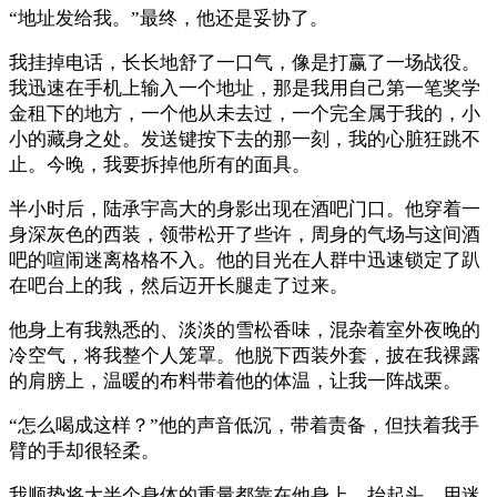
“地址发给我。”最终，他还是妥协了。
我挂掉电话，长长地舒了一口气，像是打赢了一场战役。
我迅速在手机上输入一个地址，那是我用自己第一笔奖学
金租下的地方，一个他从未去过，一个完全属于我的，小
小的藏身之处。发送键按下去的那一刻，我的心脏狂跳不
止。今晚，我要拆掉他所有的面具。
半小时后，陆承宇高大的身影出现在酒吧门口。他穿着一
身深灰色的西装，领带松开了些许，周身的气场与这间酒
吧的喧闹迷离格格不入。他的目光在人群中迅速锁定了趴
在吧台上的我，然后迈开长腿走了过来。
他身上有我熟悉的、淡淡的雪松香味，混杂着室外夜晚的
冷空气，将我整个人笼罩。他脱下西装外套，披在我裸露
的肩膀上，温暖的布料带着他的体温，让我一阵战栗。
“怎么喝成这样？”他的声音低沉，带着责备，但扶着我手
臂的手却很轻柔。
我顺势将大半个身体的重量都靠在他身上，抬起头，用迷