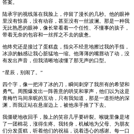
答案。
陆承宇的视线落在我脸上，停留了漫长的几秒。他的眼神
里没有惊喜，没有动容，甚至没有一丝波澜。那是一种我
无比熟悉的眼神，像长辈看着一个任性、不懂事的孩子，
带着无奈的包容和一丝挥之不去的疲惫。
他终究还是接过了蛋糕盘，指尖不经意地擦过我的手指，
冰凉的触感让我心脏猛地一缩。他薄薄的嘴唇动了动，没
有发出声音，但我清晰地读懂了那无声的口型。
“星辰，别闹了。”
四个字，像一把淬了冰的刀，瞬间刺穿了我所有的希望和
勇气。周围爆发出一阵善意的哄笑和掌声，他们以为这是
青梅竹马间亲昵的互动，只有我知道，那是一道拒绝的深
渊，而我正站在悬崖边上，被他亲手推了下去。
我僵硬地收回手，脸上的笑容几乎要碎裂。喉咙里像是堵
了一团棉花，涨得生疼。我转身，机械地为父母、为朋友
们分发蛋糕，听着他们的祝福，说着违心的感谢。每一口