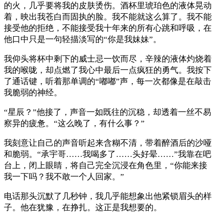
的火，几乎要将我的皮肤烫伤。酒杯里琥珀色的液体晃动
着，映出我苍白而固执的脸。我不能就这么算了。我不能
接受他的拒绝，不能接受我十年来的所有心跳和呼吸，在
他口中只是一句轻描淡写的“你是我妹妹”。
我仰头将杯中剩下的威士忌一饮而尽，辛辣的液体灼烧着
我的喉咙，却点燃了我心中最后一点疯狂的勇气。我按下
了通话键，听着那单调的“嘟嘟”声，每一次都像是在敲击
我脆弱的神经。
“星辰？”他接了，声音一如既往的沉稳，却透着一丝不易
察异的疲惫。“这么晚了，有什么事？”
我刻意让自己的声音听起来含糊不清，带着醉酒后的沙哑
和脆弱。“承宇哥……我喝多了……头好晕……”我靠在吧
台上，闭上眼睛，将自己完全沉浸在角色里，“你能来接
我一下吗？我不敢一个人回家。”
电话那头沉默了几秒钟，我几乎能想象出他紧锁眉头的样
子。他在犹豫，在挣扎。这正是我想要的。