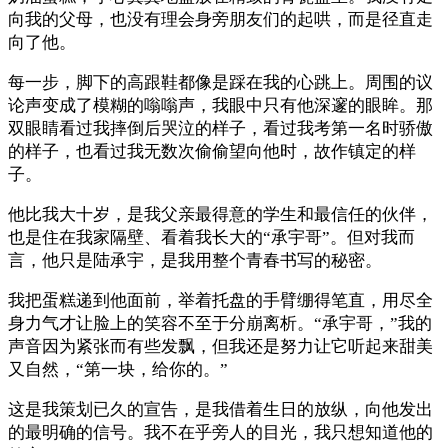
向我的父母，也没有理会身旁朋友们的起哄，而是径直走
向了他。
每一步，脚下的高跟鞋都像是踩在我的心跳上。周围的议
论声变成了模糊的嗡嗡声，我眼中只有他深邃的眼眸。那
双眼睛看过我摔倒后哭泣的样子，看过我考第一名时骄傲
的样子，也看过我无数次偷偷望向他时，故作镇定的样
子。
他比我大十岁，是我父亲最得意的学生和最信任的伙伴，
也是住在我家隔壁、看着我长大的“承宇哥”。但对我而
言，他只是陆承宇，是我用整个青春书写的秘密。
我把蛋糕递到他面前，举着托盘的手臂绷得笔直，用尽全
身力气才让脸上的笑容不至于分崩离析。“承宇哥，”我的
声音因为紧张而有些发飘，但我还是努力让它听起来甜美
又自然，“第一块，给你的。”
这是我策划已久的宣告，是我借着生日的放纵，向他发出
的最明确的信号。我不在乎旁人的目光，我只想知道他的