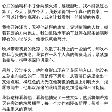
心底的酒精和不甘像两簇火焰，越烧越旺。我不能就这么
算了。今天，就在今天，我必须得到一个真正的答案，一
个可以让我彻底死心，或者让我看到一丝希望的答案。
我推开许泽言，无视他错愕的表情，穿过喧闹的人群，朝
着花园的方向跑去。我知道陆承宇的车就停在那条铺满鹅
卵石的小径尽头，他很快就会离开。
晚风带着初夏的微凉，吹散了我身上的一些酒气，却吹不
散我心头的执念。我躲在一丛半人高的蔷薇花后，紧紧攥
着拳头，指甲深深陷进掌心。
果然，没过多久，他的身影出现在了花园的入口。他没有
立刻走向自己的车，而是停下脚步，从西装口袋里拿出一
支烟点燃。橘红色的火光在他英俊的侧脸上明明灭灭，烟
雾缭绕中，他那双深邃的眼睛显得更加遥远和不可捉摸。
我就这样看着他，看着他抽完了一整支烟，然后将烟蒂捻
灭在旁边的垃圾桶里，每一个动作都慢条斯理，带着一种
与生俱来的克制。