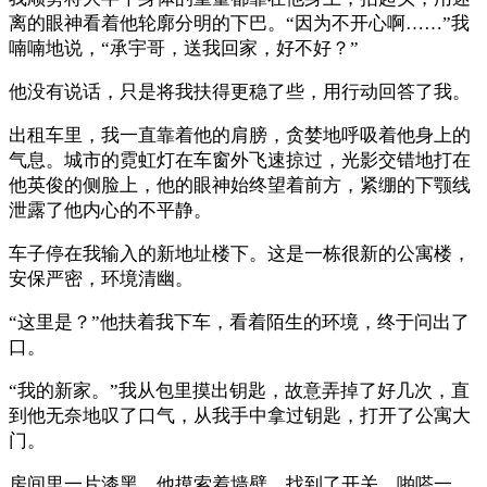
离的眼神看着他轮廓分明的下巴。“因为不开心啊……”我
喃喃地说，“承宇哥，送我回家，好不好？”
他没有说话，只是将我扶得更稳了些，用行动回答了我。
出租车里，我一直靠着他的肩膀，贪婪地呼吸着他身上的
气息。城市的霓虹灯在车窗外飞速掠过，光影交错地打在
他英俊的侧脸上，他的眼神始终望着前方，紧绷的下颚线
泄露了他内心的不平静。
车子停在我输入的新地址楼下。这是一栋很新的公寓楼，
安保严密，环境清幽。
“这里是？”他扶着我下车，看着陌生的环境，终于问出了
口。
“我的新家。”我从包里摸出钥匙，故意弄掉了好几次，直
到他无奈地叹了口气，从我手中拿过钥匙，打开了公寓大
门。
房间里一片漆黑。他摸索着墙壁，找到了开关。啪嗒一