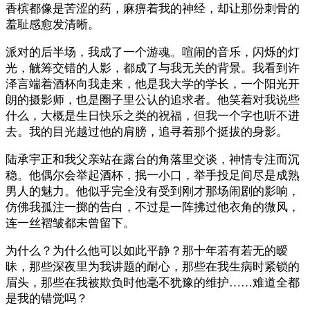
香槟都像是苦涩的药，麻痹着我的神经，却让那份刺骨的
羞耻感愈发清晰。
派对的后半场，我成了一个游魂。喧闹的音乐，闪烁的灯
光，觥筹交错的人影，都成了与我无关的背景。我看到许
泽言端着酒杯向我走来，他是我大学的学长，一个阳光开
朗的摄影师，也是圈子里公认的追求者。他笑着对我说些
什么，大概是生日快乐之类的祝福，但我一个字也听不进
去。我的目光越过他的肩膀，追寻着那个挺拔的身影。
陆承宇正和我父亲站在露台的角落里交谈，神情专注而沉
稳。他偶尔会举起酒杯，抿一小口，举手投足间尽是成熟
男人的魅力。他似乎完全没有受到刚才那场闹剧的影响，
仿佛我孤注一掷的告白，不过是一阵拂过他衣角的微风，
连一丝褶皱都未曾留下。
为什么？为什么他可以如此平静？那十年若有若无的暧
昧，那些深夜里为我讲题的耐心，那些在我生病时紧锁的
眉头，那些在我被欺负时他毫不犹豫的维护……难道全都
是我的错觉吗？