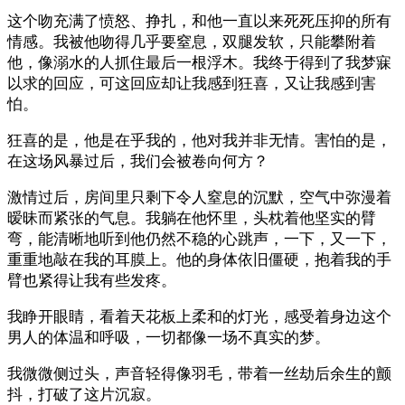
这个吻充满了愤怒、挣扎，和他一直以来死死压抑的所有
情感。我被他吻得几乎要窒息，双腿发软，只能攀附着
他，像溺水的人抓住最后一根浮木。我终于得到了我梦寐
以求的回应，可这回应却让我感到狂喜，又让我感到害
怕。
狂喜的是，他是在乎我的，他对我并非无情。害怕的是，
在这场风暴过后，我们会被卷向何方？
激情过后，房间里只剩下令人窒息的沉默，空气中弥漫着
暧昧而紧张的气息。我躺在他怀里，头枕着他坚实的臂
弯，能清晰地听到他仍然不稳的心跳声，一下，又一下，
重重地敲在我的耳膜上。他的身体依旧僵硬，抱着我的手
臂也紧得让我有些发疼。
我睁开眼睛，看着天花板上柔和的灯光，感受着身边这个
男人的体温和呼吸，一切都像一场不真实的梦。
我微微侧过头，声音轻得像羽毛，带着一丝劫后余生的颤
抖，打破了这片沉寂。