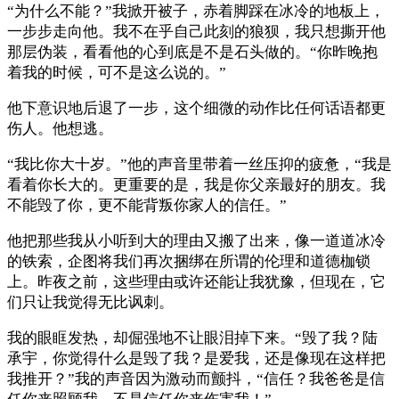
“为什么不能？”我掀开被子，赤着脚踩在冰冷的地板上，
一步步走向他。我不在乎自己此刻的狼狈，我只想撕开他
那层伪装，看看他的心到底是不是石头做的。“你昨晚抱
着我的时候，可不是这么说的。”
他下意识地后退了一步，这个细微的动作比任何话语都更
伤人。他想逃。
“我比你大十岁。”他的声音里带着一丝压抑的疲惫，“我是
看着你长大的。更重要的是，我是你父亲最好的朋友。我
不能毁了你，更不能背叛你家人的信任。”
他把那些我从小听到大的理由又搬了出来，像一道道冰冷
的铁索，企图将我们再次捆绑在所谓的伦理和道德枷锁
上。昨夜之前，这些理由或许还能让我犹豫，但现在，它
们只让我觉得无比讽刺。
我的眼眶发热，却倔强地不让眼泪掉下来。“毁了我？陆
承宇，你觉得什么是毁了我？是爱我，还是像现在这样把
我推开？”我的声音因为激动而颤抖，“信任？我爸爸是信