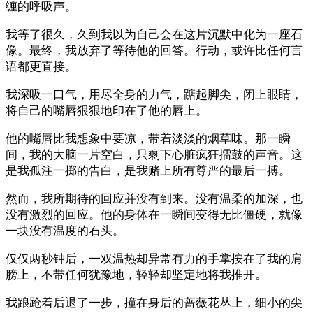
缠的呼吸声。
我等了很久，久到我以为自己会在这片沉默中化为一座石
像。最终，我放弃了等待他的回答。行动，或许比任何言
语都更直接。
我深吸一口气，用尽全身的力气，踮起脚尖，闭上眼睛，
将自己的嘴唇狠狠地印在了他的唇上。
他的嘴唇比我想象中要凉，带着淡淡的烟草味。那一瞬
间，我的大脑一片空白，只剩下心脏疯狂擂鼓的声音。这
是我孤注一掷的告白，是我赌上所有尊严的最后一搏。
然而，我所期待的回应并没有到来。没有温柔的加深，也
没有激烈的回应。他的身体在一瞬间变得无比僵硬，就像
一块没有温度的石头。
仅仅两秒钟后，一双温热却异常有力的手掌按在了我的肩
膀上，不带任何犹豫地，轻轻却坚定地将我推开。
我踉跄着后退了一步，撞在身后的蔷薇花丛上，细小的尖