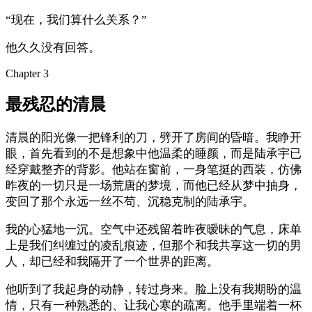
“现在，我们算什么关系？”
他久久没有回答。
Chapter
3
最残忍的清晨
清晨的阳光像一把锋利的刀，劈开了房间的昏暗。我睁开
眼，首先看到的不是想象中他温柔的睡颜，而是陆承宇已
经穿戴整齐的背影。他站在窗前，一身笔挺的西装，仿佛
昨夜的一切只是一场荒唐的梦境，而他已经从梦中抽身，
变回了那个永远一丝不苟、沉稳克制的陆承宇。
我的心猛地一沉。空气中还残留着昨夜暧昧的气息，床单
上是我们纠缠过的凌乱痕迹，但那个和我共享这一切的男
人，却已经和我隔开了一个世界的距离。
他听到了我起身的动静，转过身来。脸上没有我期盼的温
情，只有一种熟悉的、让我心寒的疏离。他手里端着一杯