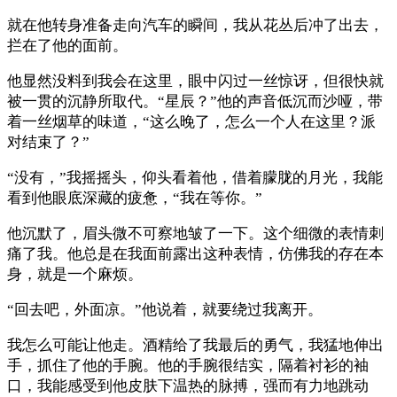
就在他转身准备走向汽车的瞬间，我从花丛后冲了出去，
拦在了他的面前。
他显然没料到我会在这里，眼中闪过一丝惊讶，但很快就
被一贯的沉静所取代。“星辰？”他的声音低沉而沙哑，带
着一丝烟草的味道，“这么晚了，怎么一个人在这里？派
对结束了？”
“没有，”我摇摇头，仰头看着他，借着朦胧的月光，我能
看到他眼底深藏的疲惫，“我在等你。”
他沉默了，眉头微不可察地皱了一下。这个细微的表情刺
痛了我。他总是在我面前露出这种表情，仿佛我的存在本
身，就是一个麻烦。
“回去吧，外面凉。”他说着，就要绕过我离开。
我怎么可能让他走。酒精给了我最后的勇气，我猛地伸出
手，抓住了他的手腕。他的手腕很结实，隔着衬衫的袖
口，我能感受到他皮肤下温热的脉搏，强而有力地跳动