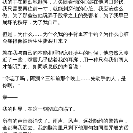
我的手在剧烈地颤抖，刀尖随着他的心跳在他胸口起伏。
我只需要再往前一寸，就能刺穿他的心脏。我应该这么
做。为了那些被他玩弄于股掌之上的受害者，为了我早已
崩坏的秩序，为了我自己。
但是，为什么……为什么我的手臂重若千钧？为什么心脏
会痛得像被活生生撕裂开来？
就在我与自己的本能和理智疯狂搏斗的时候，他忽然又凑
近了一些，嘴唇几乎贴着我的耳廓，用一种只有我们两人
才能听到的、如同叹息般的声音说：
“你忘了吗，阿溯？三年前那个晚上……先动手的人，是
你啊。”
轰——
我的世界，在这一刻彻底崩塌了。
所有的声音都消失了。雨声、风声、远处隐约的警笛声，
全都离我远去。我的脑海里只剩下他那句如同魔咒般的话