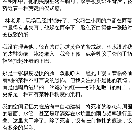
在积水中。他的头颅垂落在胸前，双手被反绑在背后，姿
势透着一种荒诞的仪式感。
“林老师，现场已经封锁好了。”实习生小周的声音在雨幕
中显得有些失真，他躲在雨伞下，脸色苍白得像一张随时
会破裂的纸。
我没有理会他，径直跨过那道黄色的警戒线。积水没过我
的皮鞋边缘，冰冷渗入。我弯下腰，戴着乳胶手套的手指
轻轻托起死者的下巴。
那是一张极度恐惧的脸，双眼睁大，瞳孔里凝固着临终前
看到的某种不可言说的恐怖。但我关注的不是他的表情，
而是他嘴角溢出的一丝诡异的红——那不是呕出的鲜血，
更像是一种带有某种粘稠度的染料。
我的空间记忆力在脑海中自动建模，将死者的姿态与周围
的墙面、水管、甚至是那滴落在水坑里的雨点频率进行重
叠。这里太干净了。除了死者，没有任何挣扎的痕迹，没
有多余的脚印。