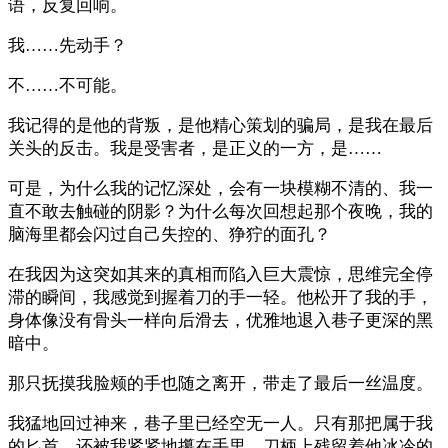
语，反复回响。
我……先动手？
不……不可能。
我记得的是他的背叛，是他精心策划的骗局，是我在最后
关头的反击。我是受害者，是正义的一方，是……
可是，为什么我的记忆深处，会有一块模糊不清的、我一
直不敢去触碰的阴影？为什么每次回想起那个夜晚，我的
脑海里都会闪过自己失控的、狰狞的面孔？
在我因为这突如其来的真相而陷入巨大震惊，思维完全停
滞的瞬间，我感觉到握着刀的手一轻。他松开了我的手，
身体像没有骨头一样向后滑去，优雅地退入巷子更深的黑
暗中。
那只抚摸我脸颊的手也随之离开，带走了最后一丝温度。
我猛地回过神来，巷子里已经空无一人。只有那把属于我
的匕首，还被我紧紧地攥在手里，刀柄上残留着他冰冷的