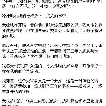
“林溯，”我仿佛听到了他低沉且富有磁性的声音在雨中回
荡，“好久不见。这个礼物，你喜欢吗？”
冷汗顺着我的脊椎滑下，混入雨水中。
我猛地睁开眼，看向巷口那片漫无边际的黑。苍京市的霓
虹依然璀璨，但在那些光影交界处，我看到了无数个祈风
的幻影。
他没有死。他从灰烬中爬了出来，拍掉了身上的尘土，重
新披上了那层优雅的皮囊，带着积攒了三年的恶意与玩
味，重新踏入了这个属于我们的狩猎场。
我感受到了那种久违的、令人作呕的兴奋感，它像毒液一
样在我的血管里流动。
我知道，这个受害者只是一个开始。这是一封血色的请
柬，邀请我参加一场迟到了三年的葬礼——或者说，一场
重新开始的狂欢。
我收起纸条，转身走向警戒线外，皮鞋踩在积水里发出沉