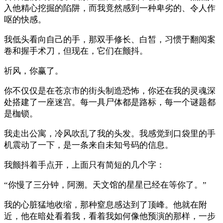
入他精心挖掘的陷阱，而我竟然感到一种卑劣的、令人作
呕的快感。
我低头看向自己的手，那双手修长、白皙，习惯于翻阅案
卷和握手术刀，但现在，它们在颤抖。
祈风，你赢了。
你不仅仅是在苍京市的街头制造恐怖，你还在我的灵魂深
处搭建了一座迷宫。每一具尸体都是路标，每一个谜题都
是枷锁。
我走出公寓，冷风吹乱了我的头发。我感觉到口袋里的手
机震动了一下，是一条来自未知号码的信息。
我颤抖着手点开，上面只有简短的几个字：
“你慢了三分钟，阿溯。天文馆的星星已经在等你了。”
我的心脏猛地收缩，那种窒息感达到了顶峰。他就在附
近，他在暗处看着我，看着我如何像他预演的那样，一步