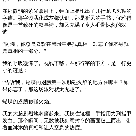
在那微弱的紫光照射下，镜面上显现出了几行龙飞凤舞的
字迹。那字迹我化成灰都认识，那是祈风的手书，优雅得
像是一首致死的叙事诗，却又充满了令人毛骨悚然的戏
谑。
“阿溯，你总是喜欢在黑暗中寻找真相，却忘了你本身就
是真相的一部分。”
我的呼吸凝滞了。视线下移，在那行字的下方，是一行更
小的谜题：
“告诉我，蝴蝶的翅膀第一次触碰火焰的地方在哪里？如
果你忘了，那这场派对就太无趣了。”
蝴蝶的翅膀触碰火焰。
我的大脑剧烈地刺痛起来。我扶住镜框，手指用力到指甲
发白。那个瞬间，无数被我刻意封存的画面破土而出，带
着血淋淋的真相和让人窒息的热度。