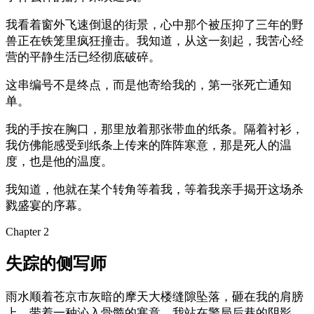
我看着窗外飞速倒退的街景，心中那个被压抑了三年的野
兽正在铁笼里疯狂撞击。我知道，从这一刻起，我苦心经
营的平静生活已经彻底破碎。
这串编号不是终点，而是他寄给我的，第一张死亡通知
单。
我的手按在胸口，那里放着那张带血的纸条。隔着衬衫，
我仿佛能感受到纸条上传来的阵阵寒意，那是死人的温
度，也是他的温度。
我知道，他就在某个转角等着我，等着我亲手揭开这场杀
戮盛宴的序幕。
Chapter
2
失踪的侧写师
雨水顺着苍京市灰暗的摩天大楼缝隙坠落，砸在我的肩膀
上，带着一种沁入骨髓的寒意。我站在警局后巷的阴影