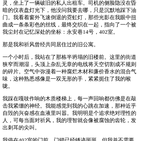
灵，坐上了一辆破旧的私人出租车。司机的侧脸隐没在昏
暗的仪表盘灯光下，他没问我要去哪，只是沉默地踩下油
门。我看着窗外飞速倒退的霓虹灯，那些光影在我眼中扭
曲成一条条彩色的丝线，最终交织在一起，指向了一个被
我尘封在记忆深处的坐标：永安巷14号，402室。
那是我和祈风曾经共同居住过的旧公寓。
一个小时后，我站在了那栋半坍塌的旧楼前。这里的街道
狭窄而潮湿，头顶上杂乱无章的电线将天空切割成不规则
的碎片。空气中弥漫着一种腐烂木材和廉价香水的混合气
味，这种熟悉感像是一双无形的手，紧紧扼住了我的喉
咙。
我踩在嘎吱作响的木质楼梯上，每一声回响都仿佛是在敲
击我紧绷的神经。我能感觉到我的心跳在加速，那种近乎
自毁的兴奋感在血液里叫嚣。我明明是个追求绝对理性的
人，可每当面对祈风，我的理智就会像被腐蚀的齿轮，发
出刺耳的尖叫。
我停在402室的门前。门锁已经锈迹斑斑，但我并不需要