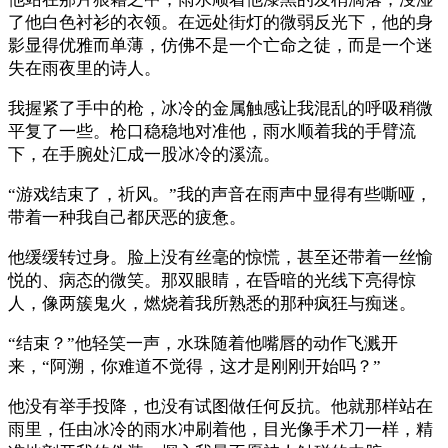
了他白色衬衫的衣领。在远处街灯的微弱反光下，他的身
影显得优雅而单薄，仿佛不是一个亡命之徒，而是一个迷
失在雨夜里的诗人。
我握紧了手中的枪，冰冷的金属触感让我混乱的呼吸稍微
平复了一些。枪口稳稳地对准他，雨水顺着我的手臂流
下，在手腕处汇成一股冰冷的溪流。
“游戏结束了，祈风。”我的声音在雨声中显得有些嘶哑，
带着一种我自己都厌恶的疲惫。
他缓缓转过身。脸上没有丝毫的惊慌，甚至还带着一丝愉
悦的、病态的微笑。那双眼睛，在昏暗的光线下亮得惊
人，像两簇鬼火，燃烧着我所熟悉的那种疯狂与痴迷。
“结束？”他轻笑一声，水珠随着他嘴唇的动作飞溅开
来，“阿溯，你难道不觉得，这才是刚刚开始吗？”
他没有举手投降，也没有试图做任何反抗。他就那样站在
雨里，任由冰冷的雨水冲刷着他，目光像手术刀一样，精