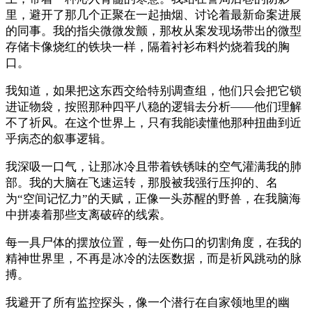
里，避开了那几个正聚在一起抽烟、讨论着最新命案进展
的同事。我的指尖微微发颤，那枚从案发现场带出的微型
存储卡像烧红的铁块一样，隔着衬衫布料灼烧着我的胸
口。
我知道，如果把这东西交给特别调查组，他们只会把它锁
进证物袋，按照那种四平八稳的逻辑去分析——他们理解
不了祈风。在这个世界上，只有我能读懂他那种扭曲到近
乎病态的叙事逻辑。
我深吸一口气，让那冰冷且带着铁锈味的空气灌满我的肺
部。我的大脑在飞速运转，那股被我强行压抑的、名
为“空间记忆力”的天赋，正像一头苏醒的野兽，在我脑海
中拼凑着那些支离破碎的线索。
每一具尸体的摆放位置，每一处伤口的切割角度，在我的
精神世界里，不再是冰冷的法医数据，而是祈风跳动的脉
搏。
我避开了所有监控探头，像一个潜行在自家领地里的幽