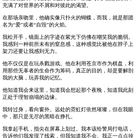
充满了对世界的不屑和对彼此的渴望。
在那场亲吻里，他确实像只扑火的蝴蝶，而我，就是那团
名为“爱”或者“自毁”的火焰。
我松开手，镜面上的字迹在紫光下仿佛在嘲笑我的脆弱。
我感到一种前所未有的窒息感，这种感觉比被他在脖子上
架刀还要让我感到无力。
他不仅仅是在玩杀戮游戏。他在利用苍京市作为棋盘，利
用那些无辜者的生命作为筹码，真正的目的，却是要解剖
我的大脑，玩弄我的记忆。
他知道我会来这里，知道我会想起那个夜晚，知道我此刻
正处于理智崩塌的边缘。
我转过身，看向窗外。远处的霓虹灯依然璀璨，但在我眼
中，那只是无尽的黑暗在挣扎。
我拿起手机，指尖在屏幕上划过。我本该给警局打电话，
告诉他们我发现了线索，但我知道我不会。我正一点点掉