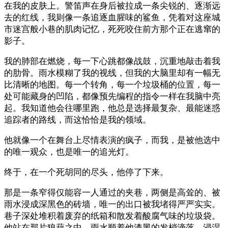
在我的皮肤上。警笛声在身后被拉成一条尖锐的、逐渐远
去的红线，我则像一条追逐血腥味的鲨鱼，凭着对这座城
市迷宫般小巷的肌肉记忆，死死咬住前方那个正在逃窜的
影子。
我的肺部在燃烧，每一下心跳都像战鼓，沉重地敲击着我
的肋骨。雨水模糊了我的视线，但我的大脑里却有一幅无
比清晰的地图。每一个转角，每一个垃圾桶的位置，每一
处可能藏身的凹陷，都像预先编程的指令一样在我脑中亮
起。我知道他会往哪里跑，他总是选择最复杂、最能迷惑
追踪者的路线，而这恰恰是我的领域。
他就像一个在舞台上尽情表演的疯子，而我，是被他选中
的唯一观众，也是唯一的追光灯。
终于，在一个死胡同的尽头，他停了下来。
那是一条窄得仅能容一人通过的夹巷，两侧是高耸的、被
雨水浸成深黑色的砖墙，唯一的出口被我堵得严严实实。
巷子深处堆积着废弃的纸箱和散发着酸腐气味的垃圾袋。
他站在那片狼藉之中，雨水顺着他漆黑的发梢滴落，浸湿