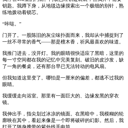
钥匙。我蹲下身，从地毯边缘摸索出一个极细的别针，熟
练地拨动着锁芯。
“咔哒。”
门开了。一股陈旧的灰尘味扑面而来，我却从中捕捉到了
一丝不寻常的香气——那是檀木香，祈风最喜欢的味道。
我推门进去，没开灯。我的眼睛很快适应了黑暗，这里的
每一寸空间都在我的记忆中完美复刻。破旧的皮沙发，缺
了一角的餐桌，还有那台早已无法转动的电风扇。
但我知道这里变了。哪怕是一厘米的偏差，都逃不过我的
眼睛。
我缓缓走向浴室。那里有一面巨大的、边缘发黑的穿衣
镜。
我伸出手，指尖划过冰凉的镜面。在黑暗中，我模糊的轮
廓映在其中，看起来像是一个即将破碎的幻影。然后，我
打开了随身携带的紫外线手电筒。