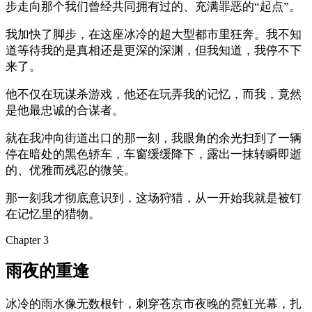
步走向那个我们曾经共同拥有过的、充满罪恶的“起点”。
我加快了脚步，在这座冰冷的超大型都市里狂奔。我不知
道等待我的是真相还是更深的深渊，但我知道，我停不下
来了。
他不仅在玩谋杀游戏，他还在玩弄我的记忆，而我，竟然
是他最忠诚的合谋者。
就在我冲向街道出口的那一刻，我眼角的余光扫到了一辆
停在暗处的黑色轿车，车窗缓缓降下，露出一抹转瞬即逝
的、优雅而残忍的微笑。
那一刻我才彻底意识到，这场狩猎，从一开始我就是被钉
在记忆里的猎物。
Chapter
3
雨夜的重逢
冰冷的雨水像无数根针，刺穿苍京市夜晚的霓虹光幕，扎