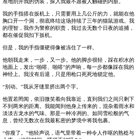
准地剖开我的伪装，探入我最不愿被人触碰的内脏。
我的手指搭在扳机上，只需要用上几公斤的力，就能在他
胸口开一个洞，彻底终结这场持续了三年的猫鼠游戏。我
的理智，我作为警察的职责，我过去无数个日夜的追捕，
都在催促我扣下扳机。
但是，我的手指僵硬得像被冻住了一样。
他朝我走来，一步，又一步。他的脚步很轻，踩在积水的
地面上，发出“啪嗒、啪嗒”的声响，每一步都像踩在我的
神经上。我没有后退，只是用枪口死死地锁定他。
“别动。”我从牙缝里挤出两个字。
他置若罔闻，依旧微笑着向我靠近，直到我们之间只剩下
不到两米的距离。我能闻到他身上传来的，混杂着雨水和
淡淡古龙水的气味。那是一种冷冽的、如同雪松般的气
息，曾经无数次在我最私密的梦境中将我包裹。
“你瘦了。”他轻声说，语气里带着一种令人作呕的熟稔与