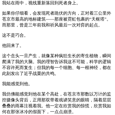
我站在雨中，视线重新落回到死者身上。
如果你仔细看，会发现死者跪伏的方向，正对着三公里外
苍京市最高的地标建筑——那座被霓虹包裹的“天枢塔”。
而那里，曾是三年前我和祈风最后一次对弈的起点。
这不是巧合。
他回来了。
这个念头一旦产生，就像某种疯狂生长的寄生植物，瞬间
爬满了我的大脑。我的理智告诉我这不可能，科学的逻辑
不容许死而复生；但我的每一个细胞、每一根神经，都在
此刻发出了近乎战栗的共鸣。
我能感觉到他。
我仿佛能感觉到他在某个高处，在苍京市那数以万计的监
控摄像头背后，正用那双带着戏谑笑意的眼睛，隔着层层
叠叠的雨幕注视着我。他一定在欣赏我的惊慌，欣赏我如
何在那张冰冷的假面下，一点点崩溃。