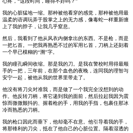
心疼，“这段时间，睡得不好吗？”
我的心脏猛地一缩。那种被他看穿的感觉，那种被他用最
温柔的语调玩弄于股掌之上的无力感，像毒蛇一样重新缠
上了我的脖子，让我几乎窒息。
然后，我看到了他从风衣内侧拿出的东西。不是枪，而是
一把匕首。一把我再熟悉不过的军用匕首，刀柄上还刻着
一个早已模糊的“溯”字。
我的瞳孔瞬间收缩。那是我的刀。是我在警校时用得最顺
手的一把，三年前，在那个血色的夜晚，连同我的理智与
安宁一起，被他从我的世界里带走了。
他没有将刀尖对准我，而是做了一个我完全没想到的动
作。他反转刀柄，将它递到我的面前，然后拉起我因为震
惊而微微颤抖的、握着枪的手，用我的手指，包裹住那冰
冷而熟悉的刀柄。
我的枪口因此而垂下，他却毫不在意。他引导着我的手，
将那锋利的刀尖，抵在了他自己的心脏位置。隔着湿透的