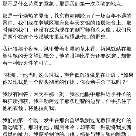
那不是什么诗意的意象，那是我们第一次亲吻的地点。
那是一个燥热的夏夜，苍京市刚刚经历了一场百年不遇的
暴雨。我们躲在老城区那座废弃天文馆的顶层阳台上。那
时候的我们，还没有成为现在的侧写师和杀人魔，我们只
是两个在这个冷漠城市里互相舔舐伤口的野兽。
我记得那个夜晚，风里带着潮湿的草木香。祈风就站在那
架生锈的天文望远镜旁，他的眼神比星光还要深邃，却带
着一种毁灭性的引力。
“林溯，”他当时这么叫我，声音低沉得像是在耳语，“如果
你发现我是一个彻头彻尾的怪物，你会亲手杀了我吗？”
我没有回答，因为在那一刻，我被他眼中那种近乎神圣的
疯狂所捕获。我主动跨过了那条理智的边界，伸手抓住了
他的衣领，将他拉向我。
我们的第一个吻，发生在那台曾经观测过无数恒星死亡的
望远镜下。那时的他，嘴唇冰冷，却带着一种能将我灵魂
点燃的魔力。我感受到他的心跳，那是与我同频的跳动，