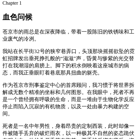
Chapter
1
血色问候
苍京市的雨总是在深夜降临，带着一股陈旧的铁锈味和工
业废气的冷冽。
我站在长平街32号的狭窄巷弄口，头顶那块摇摇欲坠的霓
虹招牌发出垂死挣扎般的“滋滋”声，昏黄与惨紫的光交替
打在我潮湿的肩膀上。脚下的积水倒映着这座城市的病
态，而我正垂眼盯着巷底那具扭曲的躯壳。
作为苍京市刑事鉴定中心的首席顾问，我习惯于将世界拆
解成无数个精准的坐标和几何图形。在我眼中，死者不再
是一个曾经拥有呼吸的生命，而是一堆由于生物化学反应
停止而陷入沉寂的有机物质，以及一处由暴力构建的空
间。
死者是一名中年男性，身着昂贵的定制西装，此时却像一
件被随手丢弃的破烂雨衣，以一种极其不自然的姿态跪伏