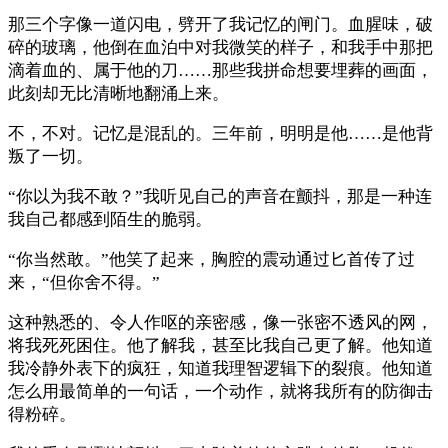
那三个字像一道闪电，劈开了我记忆的闸门。血腥味，破
碎的玻璃，他倒在血泊中对我微笑的样子，和我手中那把
滴着血的、属于他的刀……那些我拼命想要埋葬的画面，
此刻却无比清晰地翻涌上来。
不，不对。记忆是混乱的。三年前，明明是他……是他背
叛了一切。
“你以为我不敢？”我听见自己的声音在颤抖，那是一种连
我自己都感到陌生的脆弱。
“你当然敢。”他笑了起来，胸腔的震动通过匕首传了过
来，“但你舍不得。”
这种熟悉的、令人作呕的亲密感，像一张密不透风的网，
将我死死困住。他了解我，甚至比我自己更了解。他知道
我冷静外表下的疯狂，知道我理智逻辑下的裂痕。他知道
怎么用最简单的一句话，一个动作，就将我所有的防御击
得粉碎。