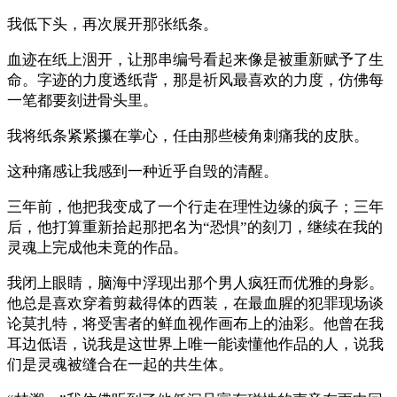
我低下头，再次展开那张纸条。
血迹在纸上洇开，让那串编号看起来像是被重新赋予了生
命。字迹的力度透纸背，那是祈风最喜欢的力度，仿佛每
一笔都要刻进骨头里。
我将纸条紧紧攥在掌心，任由那些棱角刺痛我的皮肤。
这种痛感让我感到一种近乎自毁的清醒。
三年前，他把我变成了一个行走在理性边缘的疯子；三年
后，他打算重新拾起那把名为“恐惧”的刻刀，继续在我的
灵魂上完成他未竟的作品。
我闭上眼睛，脑海中浮现出那个男人疯狂而优雅的身影。
他总是喜欢穿着剪裁得体的西装，在最血腥的犯罪现场谈
论莫扎特，将受害者的鲜血视作画布上的油彩。他曾在我
耳边低语，说我是这世界上唯一能读懂他作品的人，说我
们是灵魂被缝合在一起的共生体。