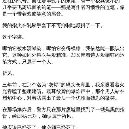
过往的代号。而在那串数字的末尾，有一个极其微小的、
几乎要飞离纸面的钩笔——那是写作者习惯性的连笔，像
是一个带着戏谑笑意的尾音。
我的指尖在乳胶手套下不可抑制地颤抖了一下。
这个字迹。
哪怕它被水渍晕染，哪怕它变得模糊，我依然能一眼认出
它。这种如同外科医生般精准、却又带着诗人般癫狂的运
笔方式，只属于一个人。
祈风。
三年前，在那个名为“灰烬”的码头仓库里，我亲眼看着火
光吞噬了整座建筑。震耳欲聋的爆炸声中，那个男人站在
烈焰中心，对着我露出了最后一个优雅而残忍的微笑。
在那场爆炸后，警方只在那片废墟里找到了一截焦黑的指
骨，经DNA比对，确认属于祈风。
他应该已经死了。他必须已经死了。