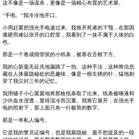
这不像是一场谋杀，更像是一场精心布置的艺术展。
“手电。”我冷冷地开口。
小周赶紧把强光手电递过来。我推开死者的下颚，在那因
僵硬而难以张开的口腔里，我看到了一抹不属于人体的白
色。
那是一个卷成细管状的小纸条，被塞在舌根下方。
我的心脏毫无征兆地漏跳了一拍。这种手法，这种将信息
藏在人体最隐秘处的恶趣味，像是一根生锈的针，猛地刺
穿了我尘封三年的记忆。
我用镊子小心翼翼地将那枚纸条取了出来。纸条被唾液和
少许血水浸透，显得湿冷而沉重。我将它展开，在强光手
电的照射下，那上面只有一行极简的数字。
那是一串私人编号。
它是我的警员证编号，也是我最隐秘、最不想提及的一段